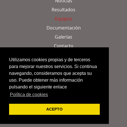
Noticias
Resultados
Equipos
Documentación
Galerías
Contacto
Localización
Utilizamos cookies propias y de terceros
para mejorar nuestros servicios. Si continua
Aviso legal
navegando, consideramos que acepta su
uso. Puede obtener más información
Política de cookies
pulsando el siguiente enlace
Datos identificativos
Política de cookies
Creado por webparaclubes.es
ACEPTO