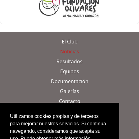
El Club
Noticias
Resultados
Equipos
Documentación
Galerías
Contacto
Localización
Utilizamos cookies propias y de terceros
para mejorar nuestros servicios. Si continua
Aviso legal
navegando, consideramos que acepta su
uso. Puede obtener más información